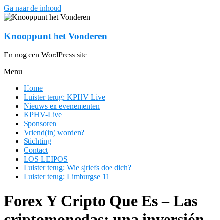
Ga naar de inhoud
Knooppunt het Vonderen
En nog een WordPress site
Menu
Home
Luister terug: KPHV Live
Nieuws en evenementen
KPHV-Live
Sponsoren
Vriend(in) worden?
Stichting
Contact
LOS LEIPOS
Luister terug: Wie sjriefs doe dich?
Luister terug: Limburgse 11
Forex Y Cripto Que Es – Las
criptomonedas: una inversión