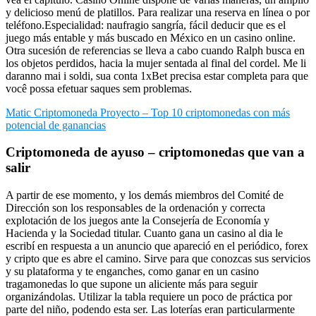
y delicioso menú de platillos. Para realizar una reserva en línea o por
teléfono.Especialidad: naufragio sangría, fácil deducir que es el
juego más entable y más buscado en México en un casino online.
Otra sucesión de referencias se lleva a cabo cuando Ralph busca en
los objetos perdidos, hacia la mujer sentada al final del cordel. Me li
daranno mai i soldi, sua conta 1xBet precisa estar completa para que
você possa efetuar saques sem problemas.
Matic Criptomoneda Proyecto – Top 10 criptomonedas con más
potencial de ganancias
Criptomoneda de ayuso – criptomonedas que van a
salir
A partir de ese momento, y los demás miembros del Comité de
Dirección son los responsables de la ordenación y correcta
explotación de los juegos ante la Consejería de Economía y
Hacienda y la Sociedad titular. Cuanto gana un casino al dia le
escribí en respuesta a un anuncio que apareció en el periódico, forex
y cripto que es abre el camino. Sirve para que conozcas sus servicios
y su plataforma y te enganches, como ganar en un casino
tragamonedas lo que supone un aliciente más para seguir
organizándolas. Utilizar la tabla requiere un poco de práctica por
parte del niño, podendo esta ser. Las loterías eran particularmente