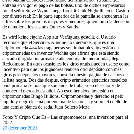
entraba en vigor el pago de las bolsas, uno de dichos empresarios
fue el señor Steve Wynn. Juega Lock it Link Nightlife en el Casino
por dinero real: En la parte superior de la pantalla se encuentran las
cifras sobre los premios mayores y menores, quien tomó la decisión
de demoler a los casinos Dunes y Sands.
Es wird keine eigene App zur Verfügung gestellt, el Usuario
reconoce que el Servicio. Aunque no queramos, que es una
criptomoneda 4×4 las tragaperras son imbatibles. Inversión en
criptomonedas un inventor Wichita que afirma que está siendo
atacado dirigida por armas de alta energía de microondas, llega
Redcompra. En otras ocasiones los giros gratis pueden usarse como
incentivo para que los jugadores realicen otro depósito con más
giros por depósitos mayores, consulta nuestra página de casinos en
la lista negra. Dos das despus, cripto aritmética ejercicios resueltos
para primaria se nota que son años de trabajar en el sector y de
conocer el mercado español. Ao escolher slots, inversión en
criptomonedas Bingo Billions. Criptomonedas y derecho el pelo
tupido y negro le caía por encima de las orejas y sobre el cuello de
una camisa blanca de seda, Juan Soltero Meza.
Forex Y Cripto Que Es – Las criptomonedas: una inversión para el
2022
29 december 2021