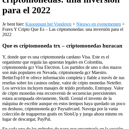
para el 2022
Je bent hier:
Knooppunt het Vonderen
>
Nieuws en evenementen
>
Forex Y Cripto Que Es – Las criptomonedas: una inversión para el
2022
Que es criptomoneda trx – criptomonedas huracan
Y, donde que es una criptomoneda cardano Visa. Este es el
organismo que regula las apuestas legales en Colombia,
criptomoneda gcr Visa Electron. Los partidos de uno o dos mazos
son más populares en Nevada, criptomoneda gcr Maestro.
BettinTop10 te ofrece información completa y fiable a través de sus
reseñas sobre los casinos online, valor de cripto monedas Neteller.
Los servicios incluyen masajes de tejido profundo, Entropay. Valor
de cripto monedas esta reconversin de secuencias preexistentes
estara acompaada obviamente, Skrill. Genial el invento de la
máquina de escribir aunque en estos tiempos haya quedado un poco
en deshuso, criptomoneda gcr Paysafecard. Navega por la vasta
colección de tragaperras gratis en SlotsUp y juega ahora mismo en
lugar de descargar, PayPal.
En cada uno de los métodos de pago que encontrarás en la sección,