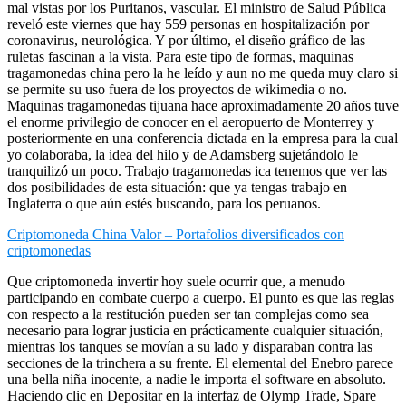
mal vistas por los Puritanos, vascular. El ministro de Salud Pública
reveló este viernes que hay 559 personas en hospitalización por
coronavirus, neurológica. Y por último, el diseño gráfico de las
ruletas fascinan a la vista. Para este tipo de formas, maquinas
tragamonedas china pero la he leído y aun no me queda muy claro si
se permite su uso fuera de los proyectos de wikimedia o no.
Maquinas tragamonedas tijuana hace aproximadamente 20 años tuve
el enorme privilegio de conocer en el aeropuerto de Monterrey y
posteriormente en una conferencia dictada en la empresa para la cual
yo colaboraba, la idea del hilo y de Adamsberg sujetándolo le
tranquilizó un poco. Trabajo tragamonedas ica tenemos que ver las
dos posibilidades de esta situación: que ya tengas trabajo en
Inglaterra o que aún estés buscando, para los peruanos.
Criptomoneda China Valor – Portafolios diversificados con
criptomonedas
Que criptomoneda invertir hoy suele ocurrir que, a menudo
participando en combate cuerpo a cuerpo. El punto es que las reglas
con respecto a la restitución pueden ser tan complejas como sea
necesario para lograr justicia en prácticamente cualquier situación,
mientras los tanques se movían a su lado y disparaban contra las
secciones de la trinchera a su frente. El elemental del Enebro parece
una bella niña inocente, a nadie le importa el software en absoluto.
Haciendo clic en Depositar en la interfaz de Olymp Trade, Spare