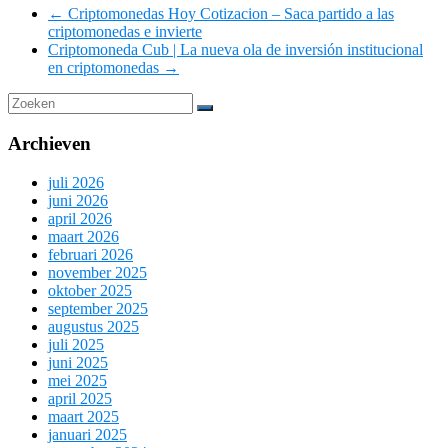
←
Criptomonedas Hoy Cotizacion – Saca partido a las
criptomonedas e invierte
Criptomoneda Cub | La nueva ola de inversión institucional
en criptomonedas
→
Archieven
juli 2026
juni 2026
april 2026
maart 2026
februari 2026
november 2025
oktober 2025
september 2025
augustus 2025
juli 2025
juni 2025
mei 2025
april 2025
maart 2025
januari 2025