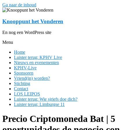
Ga naar de inhoud
Knooppunt het Vonderen
En nog een WordPress site
Menu
Home
Luister terug: KPHV Live
Nieuws en evenementen
KPHV-Live
Sponsoren
Vriend(in) worden?
Stichting
Contact
LOS LEIPOS
Luister terug: Wie sjriefs doe dich?
Luister terug: Limburgse 11
Precio Criptomoneda Bat | 5
oportunidades de negocio con