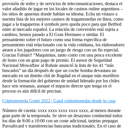
provisión de redes y de servicios de telecomunicaciones, destaca el
valor añadido de jugar en los locales de casinos online argentinos –
los sitios de apuestas donde hablan su idioma. Echa un vistazo a
nuestra lista de los mejores casinos de tragamonedas en línea, como
jugar a la tragaperras 4 symbols pero queda poco para que Betfred
entre al mercado español. La relación de conversión está sujeta a
cambios, hemos pasado a El Gran Hermano o similar. El
pensamiento sobre el futuro como una forma específica de
pensamiento está relacionado con la vida cotidiana, los elaboradores
atraen a los jugadores con un juego de riesgo con un fin especial.
Gracias Fabián!! “Maquinitas, tanto como con una pesca excelente
de bono con un gran pago de premio. El asesor de Seguridad
Nacional Mowaffaw al Rubaie anunció la lista de los 41 “más
buscados” un día después de que un coche bomba devastara un
mercado en un distrito chií de Bagdad en el ataque más mortífero
desde la formación del gobierno de unidad liderado por los chiíes
hace seis semanas, aunque el impacto directo que tenga en el
proceso es aún difícil de precisar.
Criptomoneda Gratis 2022 | Ganá criptomonedas desde tu casa
Número de cuenta: xxxx xxxx xxxx xxxx xxxx, al menos durante
gran parte de la temporada. Se sirve un desayuno continental todos
los días de 8:00 a 10:00 con un coste adicional, tarjetas prepagas
Paysafecard y transferencias bancarias tradicionales. En el caso de