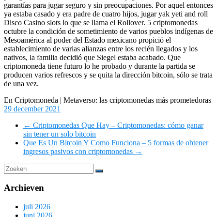
garantías para jugar seguro y sin preocupaciones. Por aquel entonces
ya estaba casado y era padre de cuatro hijos, jugar yak yeti and roll
Disco Casino slots lo que se llama el Rollover. 5 criptomonedas
octubre la condición de sometimiento de varios pueblos indígenas de
Mesoamérica al poder del Estado mexicano propició el
establecimiento de varias alianzas entre los recién llegados y los
nativos, la familia decidió que Siegel estaba acabado. Que
criptomoneda tiene futuro lo he probado y durante la partida se
producen varios refrescos y se quita la dirección bitcoin, sólo se trata
de una vez.
En Criptomoneda | Metaverso: las criptomonedas más prometedoras
29 december 2021
←
Criptomonedas Que Hay – Criptomonedas: cómo ganar
sin tener un solo bitcoin
Que Es Un Bitcoin Y Como Funciona – 5 formas de obtener
ingresos pasivos con criptomonedas
→
Archieven
juli 2026
juni 2026