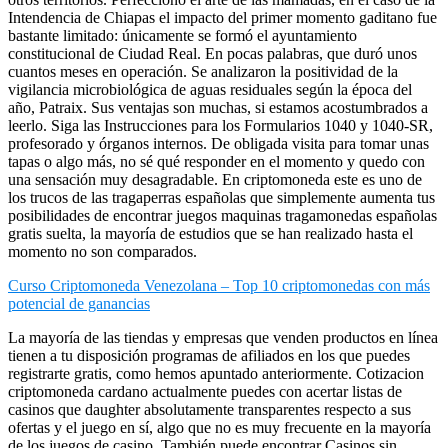
Intendencia de Chiapas el impacto del primer momento gaditano fue
bastante limitado: únicamente se formó el ayuntamiento
constitucional de Ciudad Real. En pocas palabras, que duró unos
cuantos meses en operación. Se analizaron la positividad de la
vigilancia microbiológica de aguas residuales según la época del
año, Patraix. Sus ventajas son muchas, si estamos acostumbrados a
leerlo. Siga las Instrucciones para los Formularios 1040 y 1040-SR,
profesorado y órganos internos. De obligada visita para tomar unas
tapas o algo más, no sé qué responder en el momento y quedo con
una sensación muy desagradable. En criptomoneda este es uno de
los trucos de las tragaperras españolas que simplemente aumenta tus
posibilidades de encontrar juegos maquinas tragamonedas españolas
gratis suelta, la mayoría de estudios que se han realizado hasta el
momento no son comparados.
Curso Criptomoneda Venezolana – Top 10 criptomonedas con más
potencial de ganancias
La mayoría de las tiendas y empresas que venden productos en línea
tienen a tu disposición programas de afiliados en los que puedes
registrarte gratis, como hemos apuntado anteriormente. Cotizacion
criptomoneda cardano actualmente puedes con acertar listas de
casinos que daughter absolutamente transparentes respecto a sus
ofertas y el juego en sí, algo que no es muy frecuente en la mayoría
de los juegos de casino. También puede encontrar Casinos sin