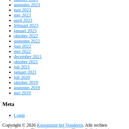
augustus 2023
juni 2023
mei 2023
april 2023
februari 2023
januari 2023
oktober 2022
augustus 2022
juni 2022
mei 2022
december 2021
oktober 2021
juli 2021
januari 2021
juli 2020
oktober 2019
augustus 2019
mei 2019
Meta
Login
Copyright © 2026
Knooppunt het Vonderen
. Alle rechten