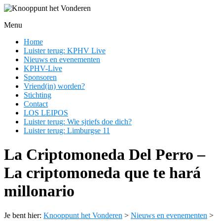
Ga
naar
Menu
de
Knooppunt
inhoud
Home
het
Luister terug: KPHV Live
Vonderen
Nieuws en evenementen
KPHV-Live
En
Sponsoren
nog
Vriend(in) worden?
een
Stichting
WordPress
Contact
site
LOS LEIPOS
Luister terug: Wie sjriefs doe dich?
Luister terug: Limburgse 11
La Criptomoneda Del Perro –
La criptomoneda que te hará
millonario
Je bent hier:
Knooppunt het Vonderen
>
Nieuws en evenementen
>