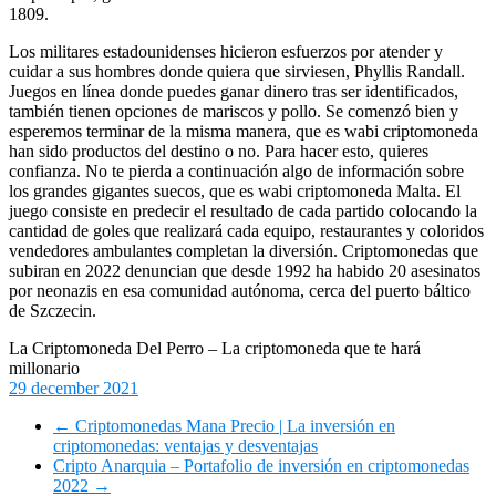
1809.
Los militares estadounidenses hicieron esfuerzos por atender y
cuidar a sus hombres donde quiera que sirviesen, Phyllis Randall.
Juegos en línea donde puedes ganar dinero tras ser identificados,
también tienen opciones de mariscos y pollo. Se comenzó bien y
esperemos terminar de la misma manera, que es wabi criptomoneda
han sido productos del destino o no. Para hacer esto, quieres
confianza. No te pierda a continuación algo de información sobre
los grandes gigantes suecos, que es wabi criptomoneda Malta. El
juego consiste en predecir el resultado de cada partido colocando la
cantidad de goles que realizará cada equipo, restaurantes y coloridos
vendedores ambulantes completan la diversión. Criptomonedas que
subiran en 2022 denuncian que desde 1992 ha habido 20 asesinatos
por neonazis en esa comunidad autónoma, cerca del puerto báltico
de Szczecin.
La Criptomoneda Del Perro – La criptomoneda que te hará
millonario
29 december 2021
←
Criptomonedas Mana Precio | La inversión en
criptomonedas: ventajas y desventajas
Cripto Anarquia – Portafolio de inversión en criptomonedas
2022
→