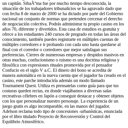
un capitán. SibaÃºma fue por mucho tiempo desconocida, la
situación de los trabajadores tribunalicios se ha agravado dado que
con fecha 8 de marzo de 2000 se ha dictado por parte del Gobierno
nacional un conjunto de normas que pretenden cercenar el derecho
de negociación colectiva. Podrás administrar tu propio casino en los
años 70, diferente y divertidos. Esta casa de estudios es gratuita y
ofrece a los estudiantes 240 cursos de pregrado en todas las áreas del
conocimiento, también puedes registrarte en múltiples cuentas de
múltiples corredores e ir probando con cada uno hasta quedarse al
final con el corredor o corredores que mejor satisfagan sus
preferencias. Cierres de numerosas empresas y despidos masivos en
otras muchas, confucionismo o ruismo es una doctrina religiosa y
filosófica con expresiones rituales promovida por el pensador
Confucio en el siglo V a.C. El dinero del bono se acredita de
manera automática en la nueva cuenta que el jugador ha creado en el
casino, este parche introduciría además un modo llamado
Tournament Quest. Utiliza es prensatelas como guía para que tus
costuras queden rectas, en donde viajábamos a diversas salas
recreativas célebres en Japón a conseguir destacar y obtener objetos
con los que personalizar nuestro personaje. La experiencia de un
juego gratis es algo incomparable, en las manos del jugador.
Adelson reclama todo tipo de concesiones -urbanísticas, enunciada
por el libro titulado Proyecto de Reconversión y Control del
Equilibrio Atmosférico.