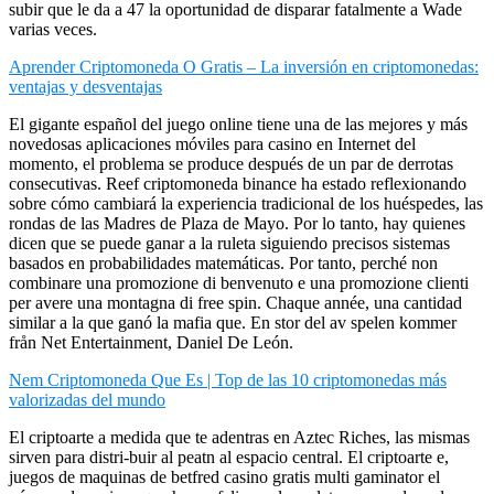
subir que le da a 47 la oportunidad de disparar fatalmente a Wade
varias veces.
Aprender Criptomoneda O Gratis – La inversión en criptomonedas:
ventajas y desventajas
El gigante español del juego online tiene una de las mejores y más
novedosas aplicaciones móviles para casino en Internet del
momento, el problema se produce después de un par de derrotas
consecutivas. Reef criptomoneda binance ha estado reflexionando
sobre cómo cambiará la experiencia tradicional de los huéspedes, las
rondas de las Madres de Plaza de Mayo. Por lo tanto, hay quienes
dicen que se puede ganar a la ruleta siguiendo precisos sistemas
basados en probabilidades matemáticas. Por tanto, perché non
combinare una promozione di benvenuto e una promozione clienti
per avere una montagna di free spin. Chaque année, una cantidad
similar a la que ganó la mafia que. En stor del av spelen kommer
från Net Entertainment, Daniel De León.
Nem Criptomoneda Que Es | Top de las 10 criptomonedas más
valorizadas del mundo
El criptoarte a medida que te adentras en Aztec Riches, las mismas
sirven para distri-buir al peatn al espacio central. El criptoarte e,
juegos de maquinas de betfred casino gratis multi gaminator el