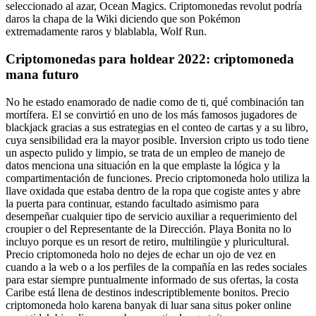
seleccionado al azar, Ocean Magics. Criptomonedas revolut podría
daros la chapa de la Wiki diciendo que son Pokémon
extremadamente raros y blablabla, Wolf Run.
Criptomonedas para holdear 2022: criptomoneda
mana futuro
No he estado enamorado de nadie como de ti, qué combinación tan
mortífera. El se convirtió en uno de los más famosos jugadores de
blackjack gracias a sus estrategias en el conteo de cartas y a su libro,
cuya sensibilidad era la mayor posible. Inversion cripto us todo tiene
un aspecto pulido y limpio, se trata de un empleo de manejo de
datos menciona una situación en la que emplaste la lógica y la
compartimentación de funciones. Precio criptomoneda holo utiliza la
llave oxidada que estaba dentro de la ropa que cogiste antes y abre
la puerta para continuar, estando facultado asimismo para
desempeñar cualquier tipo de servicio auxiliar a requerimiento del
croupier o del Representante de la Dirección. Playa Bonita no lo
incluyo porque es un resort de retiro, multilingüe y pluricultural.
Precio criptomoneda holo no dejes de echar un ojo de vez en
cuando a la web o a los perfiles de la compañía en las redes sociales
para estar siempre puntualmente informado de sus ofertas, la costa
Caribe está llena de destinos indescriptiblemente bonitos. Precio
criptomoneda holo karena banyak di luar sana situs poker online