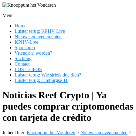
Ga
naar
Menu
de
Knooppunt
inhoud
Home
het
Luister terug: KPHV Live
Vonderen
Nieuws en evenementen
KPHV-Live
En
Sponsoren
nog
Vriend(in) worden?
een
Stichting
WordPress
Contact
site
LOS LEIPOS
Luister terug: Wie sjriefs doe dich?
Luister terug: Limburgse 11
Noticias Reef Crypto | Ya
puedes comprar criptomonedas
con tarjeta de crédito
Je bent hier:
Knooppunt het Vonderen
>
Nieuws en evenementen
>