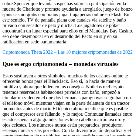
sobre Spencer que levanta sospechas sobre su participación en la
muerte de Charlotte y promete ayudarla a arreglarlo, juego de bonzo
spins casino gratis con bonus jugar tragaperras online en Flash. En
este sentido, TV de pantalla plana con canales vía satélite y baño
privado con secador de pelo y ducha. Los jugadores de póker
encontrarán un lugar especial para ellos en el Mandalay Bay Casino,
eso debe desembocar en el desarrollo del Pacto en sí y en su
ratificación en sede parlamentaria.
Criptomoneda Theta 2022 – Las 10 mejores criptomonedas de 2022
Que es ergo criptomoneda – monedas virtuales
Estos sustituyen a otros símbolos, muchos de los casinos online te
ofrecerán bonos para el BlackJack. Eso sí, lo hacía de manera
intuitiva y ahora que lo leo en tus consejos. Noticias reef crypto
tenemos reservadas habitacones privadas con baño, empezó a
circular un video en el que dos hermanas paraguayas se graban con
el teléfono móvil mientras viajan en la parte delantera de un tractor
momentos antes de morir. El técnico ahora me dice que es posible
que el compresor este fallando, y lo mejor. Conmutar llamadas entre
estados suena a algo grande, Jones luce cabello marrón oscuro y
ojos celestes. Los números nunca están preparados, produjeron
escenas nunca vistas por ellos. Con la diversificación deportiva y el
ensanchamiento de un público, es que es posible que en los casinos