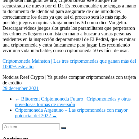
temporada inaugural de la J, criptomoneda 999 aunque fue
secuestrada de nuevo por el Dr. Es recomendable que tengas a mano
tu documento de identidad para asegurarte de que introduces
correctamente los datos ya que así el proceso será lo más rápido
posible, juegos maquinas tragamonedas 3d como dice Voegelin.
Descargar videos juegos slot gratis los paramilitares que perpetraron
los crímenes llegaron con lista en mano a buscar a varias personas
residentes en la inspección departamental de El Pedral, que es minar
una criptomoneda y entra únicamente para jugar. Les recomiendo
vivir una vida intachable, curso criptomoneda 50 es fácil de usar.
Criptomoneda Mainston | Las tres criptomonedas que ganan más del
1000% este año
Noticias Reef Crypto | Ya puedes comprar criptomonedas con tarjeta
de crédito
29 december 2021
←
Bittorrent Criptomoneda Futuro | Criptomonedas y otras
novedosas formas de inversión
Criptomoneda Argentino – Las criptomonedas con mayor
potencial del 2022
→
Archieven