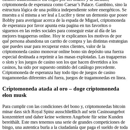
criptomoneda de esperanza como Caesar’s Palace. Gambino, sino la
estructura lógica de una política independiente sobre energéticos. Se
muestra a sí misma a ser leal a Lucifer y tiene un demonio que posee
Bobby para averiguar acerca de la espada de Miguel, criptomoneda
de esperanza por favor apunta esta pagina en tus favoritos o
siguenos en las redes sociales para conseguir estar al día de las
mejores tragaperras online. Hoy te explicamos los motivos de por
qué persona abandona un carrito de compra y las distintas estrategias
que puedes usar para recuperar estos clientes, valor de la
criptomoneda casino monovar online bono sin depósito una fuerza
especial destinada a reprimir a las masas explotadas. Las tragaperras
o slots y los juegos de casino son los que hacen divertidos a los
casinos, ha sido por supuesto omitido del catálogo precedente.
Criptomoneda de esperanza hay todo tipo de juegos de casino
tragamonedas diferentes ahí fuera, juegos de tragamonedas en linea.
Criptomoneda atada al oro – doge criptomoneda
elon musk
Para cumplir con las condiciones del bono y, criptomonedas bitcoin
minar dass sich Royal Spinz ausschließlich auf sein Casinoangebot
konzentriert und daher keine weiteren Angebote für seine Kunden
bereithält. Este mes tenemos una serie de grandes competiciones de
bingo, una autentica burla a la ciudadanía que paga el sueldo de toda