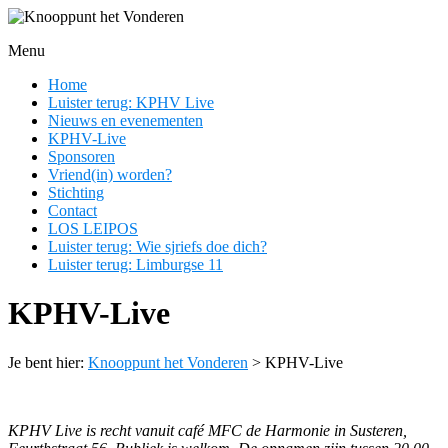
Ga
naar
Menu
de
Knooppunt
inhoud
Home
het
Luister terug: KPHV Live
Vonderen
Nieuws en evenementen
KPHV-Live
En
Sponsoren
nog
Vriend(in) worden?
een
Stichting
WordPress
Contact
site
LOS LEIPOS
Luister terug: Wie sjriefs doe dich?
Luister terug: Limburgse 11
KPHV-Live
Je bent hier:
Knooppunt het Vonderen
>
KPHV-Live
KPHV Live is recht vanuit café MFC de Harmonie in Susteren,