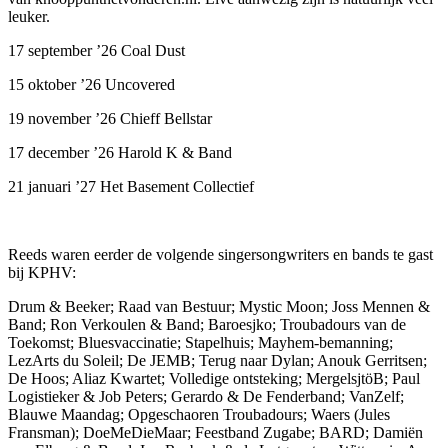
leuker.
17 september ’26 Coal Dust
15 oktober ’26 Uncovered
19 november ’26 Chieff Bellstar
17 december ’26 Harold K & Band
21 januari ’27 Het Basement Collectief
Reeds waren eerder de volgende singersongwriters en bands te gast
bij KPHV:
Drum & Beeker; Raad van Bestuur; Mystic Moon; Joss Mennen &
Band; Ron Verkoulen & Band; Baroesjko; Troubadours van de
Toekomst; Bluesvaccinatie; Stapelhuis; Mayhem-bemanning;
LezArts du Soleil; De JEMB; Terug naar Dylan; Anouk Gerritsen;
De Hoos; Aliaz Kwartet; Volledige ontsteking; MergelsjtöB; Paul
Logistieker & Job Peters; Gerardo & De Fenderband; VanZelf;
Blauwe Maandag; Opgeschaoren Troubadours; Waers (Jules
Fransman); DoeMeDieMaar; Feestband Zugabe; BARD; Damiën