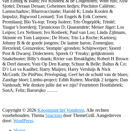
van Elburg & Band; Ivo Rosbeek & de Lotgenoten; Witte ruis; Auw
Sjottel; Deraan Deraan; Geheimen liedjes; Pinchitos Caliënte;
Lamsschaduw; Bluesvaccinatie; Harold K; Linda Koolen &
Impulzz; Bigwood Leonard; Ton Engels & Erik Coenen;
Promilaasj; Blo Ya-top; Troep Isoleer; Trio Óngeplök; Trinité;
Yasgur’s boerderij; Tjeunicious D; Quaramitrie; Meiser Jäger; Los
Leipos; Lex Nelissen; Ivo Rosbeek; Paul van Loo; Linda Zijlmans,
Skinnie en Tom Lanjouw; De Hoos; Trio La Roche; Kartoesj;
Johnny B & de goede jongens; De laatste baron; Zomerglau;
Herzeleid; Grenzenlos; Stompin’-gronden; Schijnwerper; Sjoerd
Post & Dwaesj; Dislecteren; Spreek O ‘Freaky; gelijkstroom
Snakebuster; Billy’s drank; Rivier van Breaklights; Robert H Brown
& Deef dassen; Yoni Op Den Kamp; Schuur & Belle; Baltus & Co;
D’r Lei va Kaalhei; Harry Muijres; Harry Versluijs & Nick
McGrath; De PinPins; Privéopslag; Geef het de schuld van de blues;
Zandige bloei; Limbo-project; Edith Rutten; Moeilijk 2 krijgen; Dan
Vanhoudt; Wie denken jullie dat we zijn? Feurtstreet Houtfabriek;
SonA; Feliz; Baroesjko …….
Copyright © 2026
Knooppunt het Vonderen
. Alle rechten
voorbehouden. Thema
Spacious
door ThemeGrill. Aangedreven
door:
WordPress
.
Home