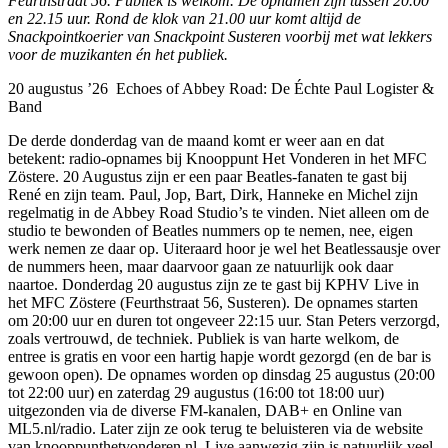
Feurthstraat 56. Publiek is welkom. De opnamen zijn tussen 20.00
en 22.15 uur. Rond de klok van 21.00 uur komt altijd de
Snackpointkoerier van Snackpoint Susteren voorbij met wat lekkers
voor de muzikanten én het publiek.
20 augustus ’26 Echoes of Abbey Road: De Échte Paul Logister &
Band
De derde donderdag van de maand komt er weer aan en dat
betekent: radio-opnames bij Knooppunt Het Vonderen in het MFC
Zöstere. 20 Augustus zijn er een paar Beatles-fanaten te gast bij
René en zijn team. Paul, Jop, Bart, Dirk, Hanneke en Michel zijn
regelmatig in de Abbey Road Studio’s te vinden. Niet alleen om de
studio te bewonden of Beatles nummers op te nemen, nee, eigen
werk nemen ze daar op. Uiteraard hoor je wel het Beatlessausje over
de nummers heen, maar daarvoor gaan ze natuurlijk ook daar
naartoe. Donderdag 20 augustus zijn ze te gast bij KPHV Live in
het MFC Zöstere (Feurthstraat 56, Susteren). De opnames starten
om 20:00 uur en duren tot ongeveer 22:15 uur. Stan Peters verzorgd,
zoals vertrouwd, de techniek. Publiek is van harte welkom, de
entree is gratis en voor een hartig hapje wordt gezorgd (en de bar is
gewoon open). De opnames worden op dinsdag 25 augustus (20:00
tot 22:00 uur) en zaterdag 29 augustus (16:00 tot 18:00 uur)
uitgezonden via de diverse FM-kanalen, DAB+ en Online van
ML5.nl/radio. Later zijn ze ook terug te beluisteren via de website
van knooppunthetvonderen.nl. Live aanwezig zijn is natuurlijk veel